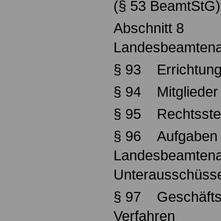
(§ 53 BeamtStG)
Abschnitt 8
Landesbeamten
§ 93 Errichtun
§ 94 Mitglieder
§ 95 Rechtsstell
§ 96 Aufgaben
Landesbeamtena
Unterausschüss
§ 97 Geschäfts
Verfahren