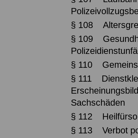
Polizeivollzugs
§ 108 Altersgr
§ 109 Gesundhei
Polizeidienstunfä
§ 110 Gemeinsc
§ 111 Dienstkle
Erscheinungsbild
Sachschäden
§ 112 Heilfürso
§ 113 Verbot pol