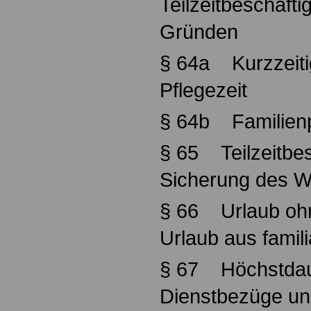
Teilzeitbeschäfti
Gründen
§ 64a Kurzzeiti
Pflegezeit
§ 64b Familienp
§ 65 Teilzeitbes
Sicherung des W
§ 66 Urlaub oh
Urlaub aus famil
§ 67 Höchstdau
Dienstbezüge und