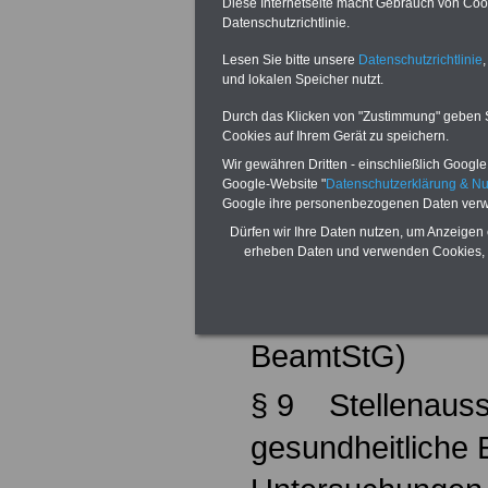
Diese Internetseite macht Gebrauch von Cooki
Datenschutzrichtlinie.
§ 5 Ehrenbeamt
Lesen Sie bitte unsere
Datenschutzrichtlinie
,
§ 6 Beamte auf 
und lokalen Speicher nutzt.
Durch das Klicken von "Zustimmung" geben Sie
§ 7 Zulassung 
Cookies auf Ihrem Gerät zu speichern.
Wir gewähren Dritten - einschließlich Google -
die Berufung in 
Google-Website "
Datenschutzerklärung & N
Google ihre personenbezogenen Daten verw
(§ 7 BeamtStG)
Dürfen wir Ihre Daten nutzen, um Anzeigen 
erheben Daten und verwenden Cookies, 
§ 8 Zuständigkei
Wirkung der Ern
BeamtStG)
§ 9 Stellenauss
gesundheitliche 