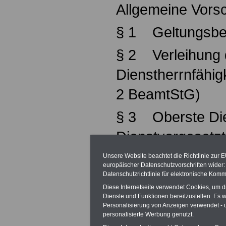
Allgemeine Vorsc
§ 1 Geltungsbe
§ 2 Verleihung 
Dienstherrnfähig
2 BeamtStG)
§ 3 Oberste Di
Dienstvorgesetzt
Abschnitt 2
Unsere Website beachtet die Richtlinie zur 
europäischer Datenschutzvorschriften wide
Datenschutzrichtlinie für elektronische Komm
Beamtenverhältn
Diese Internetseite verwendet Cookies, um 
Dienste und Funktionen bereitzustellen. Es
§ 4 Vorbereitun
Personalisierung von Anzeigen verwendet - un
personalisierte Werbung genutzt.
BeamtStG)