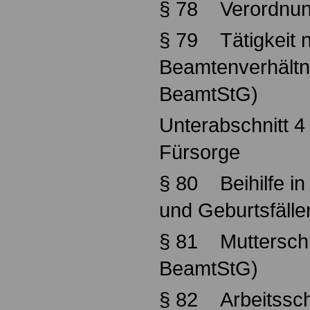
§ 78 Verordnun
§ 79 Tätigkeit 
Beamtenverhältn
BeamtStG)
Unterabschnitt 4
Fürsorge
§ 80 Beihilfe in 
und Geburtsfälle
§ 81 Mutterschut
BeamtStG)
§ 82 Arbeitssc