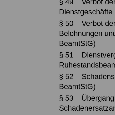
§ 49 Verbot der
Dienstgeschäfte
§ 50 Verbot de
Belohnungen un
BeamtStG)
§ 51 Dienstver
Ruhestandsbeam
§ 52 Schadense
BeamtStG)
§ 53 Übergang
Schadenersatza