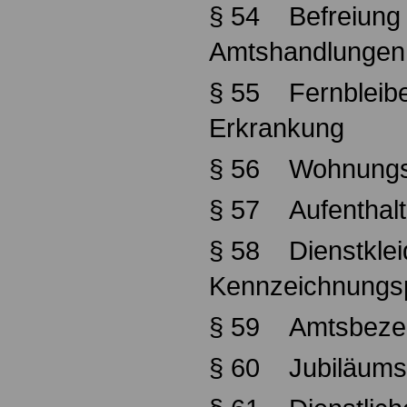
§ 54 Befreiung 
Amtshandlungen
§ 55 Fernbleibe
Erkrankung
§ 56 Wohnungs
§ 57 Aufenthalt 
§ 58 Dienstklei
Kennzeichnungsp
§ 59 Amtsbeze
§ 60 Jubiläum