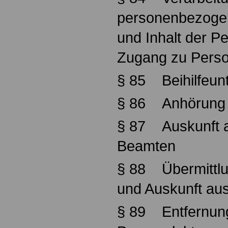
personenbezoge
und Inhalt der P
Zugang zu Perso
§ 85 Beihilfeun
§ 86 Anhörung
§ 87 Auskunft a
Beamten
§ 88 Übermittlu
und Auskunft au
§ 89 Entfernung