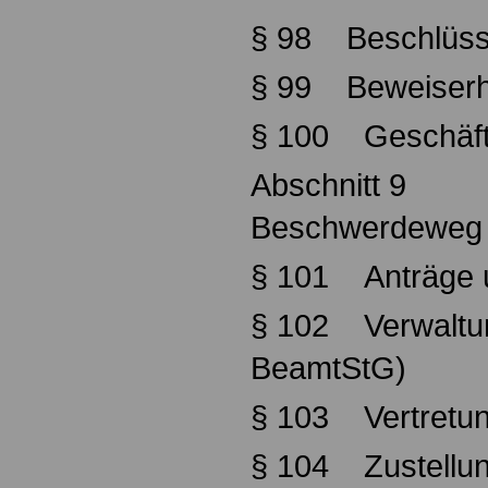
§ 98 Beschlüs
§ 99 Beweiserhe
§ 100 Geschäfts
Abschnitt 9
Beschwerdeweg 
§ 101 Anträge 
§ 102 Verwaltu
BeamtStG)
§ 103 Vertretun
§ 104 Zustellun