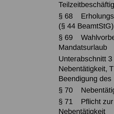
Teilzeitbeschäfti
§ 68 Erholungsu
(§ 44 BeamtStG)
§ 69 Wahlvorbe
Mandatsurlaub
Unterabschnitt 3
Nebentätigkeit, T
Beendigung des 
§ 70 Nebentätig
§ 71 Pflicht zu
Nebentätigkeit