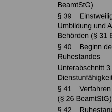
BeamtStG)
§ 39 Einstweili
Umbildung und A
Behörden (§ 31
§ 40 Beginn des
Ruhestandes
Unterabschnitt 3
Dienstunfähigkei
§ 41 Verfahren b
(§ 26 BeamtStG)
§ 42 Ruhestand