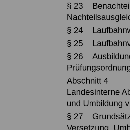
§ 23 Benachteil
Nachteilsausglei
§ 24 Laufbahn
§ 25 Laufbahnv
§ 26 Ausbildun
Prüfungsordnun
Abschnitt 4
Landesinterne A
und Umbildung v
§ 27 Grundsätz
Versetzung, Umb