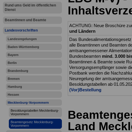
Rund ums Geld im öffentlichen
Inhaltsverz
Dienst
Beamtinnen und Beamte
ACHTUNG:
Neue Broschüre zu
Landesvorschriften
und Ländern
Das Bundesalimentationsgesetz 
Landesregelungen
alle Beamtinnen und Beamten d
Baden-Württemberg
amtsangemessener Alimentation. 
Bayern
Bundesbeamten
mind. 3.000 bi
Beamtinnen & Beamte sowie R
Berlin
Versorgungsempfänger sowie di
Brandenburg
Postbank werden die Nachzahlung
Neuregelung der amtsangemesse
Bremen
Besoldungstabellen ab 01.05.202
Hamburg
(Vor)Bestellung
Hessen
Mecklenburg-Vorpommern
Beamtenges
Besoldungstabellen Mecklenburg-
Vorpommern
Land Meckl
Beamtengesetz Mecklenburg-
Vorpommern