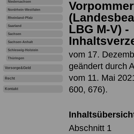
Vorpommer
Niedersachsen
Nordrhein-Westfalen
(Landesbea
Rheinland-Pfalz
LBG M-V) -
Saarland
Sachsen
Inhaltsverz
Sachsen-Anhalt
Schleswig-Holstein
vom 17. Dezembe
Thüringen
geändert durch A
Vorsorge&Geld
vom 11. Mai 202
Recht
600, 676).
Kontakt
Inhaltsübersich
Abschnitt 1