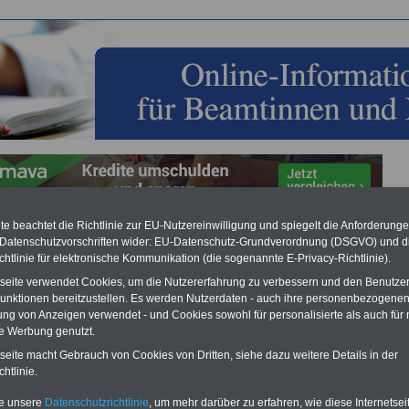
e beachtet die Richtlinie zur EU-Nutzereinwilligung und spiegelt die Anforderung
 Datenschutzvorschriften wider: EU-Datenschutz-Grundverordnung (DSGVO) und d
ungstabellen für Beamte, Beamtenanwärter, Richter und
chtlinie für elektronische Kommunikation (die sogenannte E-Privacy-Richtlinie).
ssoren in Mecklenburg-Vorpommern: 01.12.2022
tseite verwendet Cookies, um die Nutzererfahrung zu verbessern und den Benutze
NG:
Neue Broschüre zur
Besoldung & Alimentation in Bund und Ländern
unktionen bereitzustellen. Es werden Nutzerdaten - auch ihre personenbezogenen
ung von Anzeigen verwendet - und Cookies sowohl für personalisierte als auch für 
desalimentationsgesetz (BAlimentG) regelt die Nachzahlung für alle Beamtinnen
te Werbung genutzt.
mten des Bundes wegen nicht ausreichender amtsangemessener Alimentation.
erichten zufolge werden alle (!) Bundesbeamten
mind. 3.000 bis 13.000 Éuro
an
tseite macht Gebrauch von Cookies von Dritten, siehe dazu weitere Details in der
lungen erhalten. Beamtinnen & Beamte sowie Ruhestandsbeamte &
htlinie.
ungsempfänger sowie die Beamten der Bahn, Post, Telekom und Postbank
die Nachzahlung erhalten. In der Broschüre sind auch die Neuregelung der
te unsere
Datenschutzrichtlinie
, um mehr darüber zu erfahren, wie diese Internetse