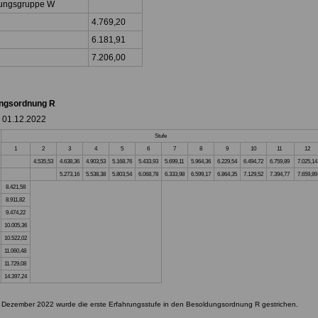
ungsgruppe W
4.769,20
6.181,91
7.206,00
ngsordnung R
b 01.12.2022
Stufe
1
2
3
4
5
6
7
8
9
10
11
12
4.535,53
4.638,36
4.903,53
5.168,76
5.433,93
5.699,11
5.964,36
6.229,54
6.494,72
6.759,89
7.025,14
5.273,16
5.538,38
5.803,54
6.068,78
6.333,98
6.599,17
6.864,35
7.129,52
7.394,77
7.659,89
8.421,58
8.911,82
9.474,22
10.005,36
10.522,02
11.060,48
11.729,08
14.397,24
 Dezember 2022 wurde die erste Erfahrungsstufe in den Besoldungsordnung R gestrichen.