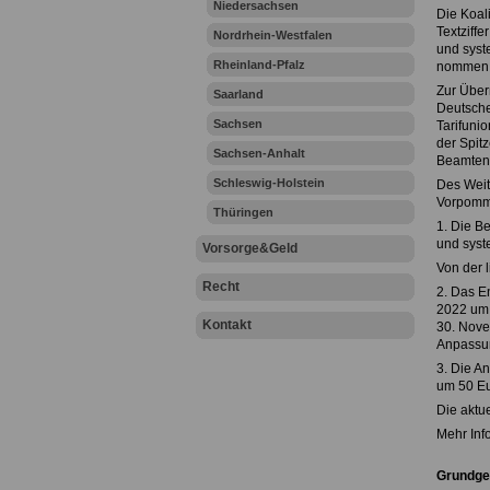
Niedersachsen
Die Koal
Textziffe
Nordrhein-Westfalen
und syst
Rheinland-Pfalz
nommen 
Zur Über
Saarland
Deutsch
Sachsen
Tarifuni
der Spit
Sachsen-Anhalt
Beamtens
Schleswig-Holstein
Des Weit
Vorpommer
Thüringen
1. Die B
und syst
Vorsorge&Geld
Von der 
Recht
2. Das E
2022 um 
Kontakt
30. Nove
Anpassun
3. Die A
um 50 Eu
Die aktue
Mehr Inf
Grundgeh