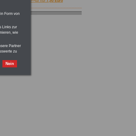
>>>für nur
7,50 Euro
 in Form von
s Links zur
mieren, wie
nsere Partner
sswerte zu
Nein
ACHTUNG
Nebentätigkeitsrecht:
vor Jobaufnahme
schlau machen
>>>
OnlineBuch
für nur 7,50 Euro
Taschenbuch
Beihilferecht:
in Bund und Ländern
>>>für nur
7,50 Euro