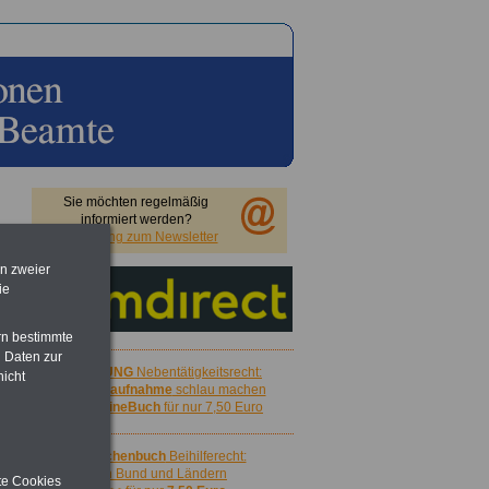
Sie möchten regelmäßig
informiert werden?
Anmeldung zum Newsletter
en zweier
ie
rn bestimmte
 Daten zur
ACHTUNG
Nebentätigkeitsrecht:
nicht
vor Jobaufnahme
schlau machen
>>>
OnlineBuch
für nur 7,50 Euro
Taschenbuch
Beihilferecht:
in Bund und Ländern
ite Cookies