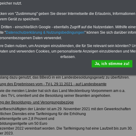
emessen Alimentation sowie die neuen Besoldungstabellen ab 01.05.2026
peicher nutzt.
iert. Hier
>>>zur (Vor)Bestellung
cken von "Zustimmung" geben Sie dieser Internetseite die Erlaubnis, Informationen
hrem Gerät zu speichern.
Mecklenburg-Vorpommern
ritten - einschließlich Google - ebenfalls Zugriff auf die Nutzerdaten. Mithilfe eine
Besoldungsrecht und Besoldungstabellen für Beamtinnen und Beamte
te "
Datenschutzerklärung & Nutzungsbedingungen
" können Sie sich darüber infor
sowie Anwärter/innen
personenbezogenen Daten verwendet.
hre Daten nutzen, um Anzeigen einzublenden, die für Sie relevant sein könnten? U
aten und verwenden Cookies, um personalisierte Anzeigen einzublenden und Me
ldung wird durch Gesetz und danach ergangenen Rechtsverordnungen geregelt.
erfassen.
che gesetzliche Grundlagen waren und sind durch entsprechende
egesetze bzw. die Weitergeltungsanordnung des Artikel125a Grundgesetz, das
Ja, ich stimme zu!
soldungsgesetz (BBesG) und die dazu erlassenen Rechtsvorschriften zum Stand
06. Die eigenständige Regelungskompetenz für die Besoldung und Versorgung
slang dazu genutzt, das BBesG in ein Landesbesoldungsgesetz zu überführen.
ung des Ergebnisses vom - TV-L 29.11.2021 - auf Landesbeamte
ie die meisten Länder hat sich das Land Mecklenburg-Vorpommern am o.a.
 des TV-L orientiert und die Besoldung seiner Beamten angehoben.
ng der Besoldungs- und Versorgungsbezüge
Tarifbeschäftigten der Länder ist am 29. November 2021 mit den Gewerkschaften
tlichen Dienstes eine Tarifeinigung für die Erhöhung
bellenentgelte um 2,8 Prozent und
sbildungsentgelte um 50 Euro
ezember 2022 vereinbart worden. Die Tarifeinigung hat eine Laufzeit bis zum 30.
er 2023.