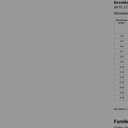
Besoldu
ab 01.12
Monatsbe
Besoldungs-
gruppe
A 4
A 5
A 6
A 7
A 8
A 9
A 10
A 11
A 12
A 13
A 14
A 15
A 16
Ab dem 1.
Famil