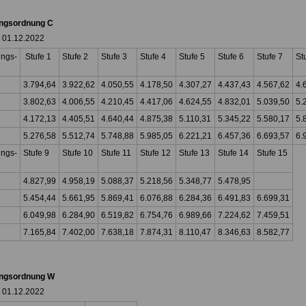
ngsordnung C
b 01.12.2022
ngs-
Stufe 1
Stufe 2
Stufe 3
Stufe 4
Stufe 5
Stufe 6
Stufe 7
St
3.794,64
3.922,62
4.050,55
4.178,50
4.307,27
4.437,43
4.567,62
4.
3.802,63
4.006,55
4.210,45
4.417,06
4.624,55
4.832,01
5.039,50
5.
4.172,13
4.405,51
4.640,44
4.875,38
5.110,31
5.345,22
5.580,17
5.
5.276,58
5.512,74
5.748,88
5.985,05
6.221,21
6.457,36
6.693,57
6.
ngs-
Stufe 9
Stufe 10
Stufe 11
Stufe 12
Stufe 13
Stufe 14
Stufe 15
4.827,99
4.958,19
5.088,37
5.218,56
5.348,77
5.478,95
5.454,44
5.661,95
5.869,41
6.076,88
6.284,36
6.491,83
6.699,31
6.049,98
6.284,90
6.519,82
6.754,76
6.989,66
7.224,62
7.459,51
7.165,84
7.402,00
7.638,18
7.874,31
8.110,47
8.346,63
8.582,77
ngsordnung W
b 01.12.2022