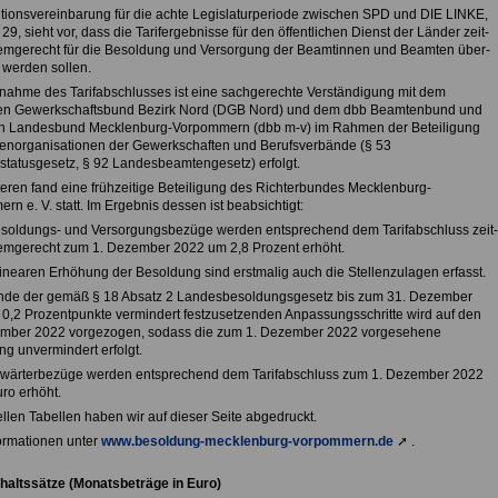
itionsvereinbarung für die achte Legislaturperiode zwischen SPD und DIE LINKE,
r 29, sieht vor, dass die Tarifergebnisse für den öffentlichen Dienst der Länder zeit-
emgerecht für die Besoldung und Versorgung der Beamtinnen und Beamten über-
werden sollen.
nahme des Tarifabschlusses ist eine sachgerechte Verständigung mit dem
en Gewerkschaftsbund Bezirk Nord (DGB Nord) und dem dbb Beamtenbund und
on Landesbund Mecklenburg-Vorpommern (dbb m-v) im Rahmen der Beteiligung
zenorganisationen der Gewerkschaften und Berufsverbände (§ 53
tatusgesetz, § 92 Landesbeamtengesetz) erfolgt.
eren fand eine frühzeitige Beteiligung des Richterbundes Mecklenburg-
n e. V. statt. Im Ergebnis dessen ist beabsichtigt:
esoldungs- und Versorgungsbezüge werden entsprechend dem Tarifabschluss zeit-
emgerecht zum 1. Dezember 2022 um 2,8 Prozent erhöht.
linearen Erhöhung der Besoldung sind erstmalig auch die Stellenzulagen erfasst.
nde der gemäß § 18 Absatz 2 Landesbesoldungsgesetz bis zum 31. Dezember
0,2 Prozentpunkte vermindert festzusetzenden Anpassungsschritte wird auf den
mber 2022 vorgezogen, sodass die zum 1. Dezember 2022 vorgesehene
g unvermindert erfolgt.
nwärterbezüge werden entsprechend dem Tarifabschluss zum 1. Dezember 2022
ro erhöht.
llen Tabellen haben wir auf dieser Seite abgedruckt.
ormationen unter
www.besoldung-mecklenburg-vorpommern.de
➚ .
altssätze (Monatsbeträge in Euro)