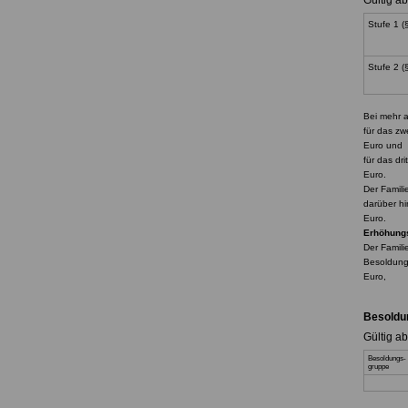
Gültig a
Stufe 1
Stufe 2
(
Bei mehr a
für 
Euro und
für da
Euro.
Der Famili
darübe
Euro.
Erhöhungs
Der Famili
Bes
Euro,
Besoldu
Gültig a
Besoldungs-
gruppe