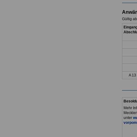
Anwär
Gültig a
Eingang
Abschlu
A 13
Besold
Mehr In
Mecklen
unter
ww
vorpom