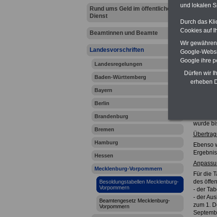
amtsang
und lokalen S
dokument
Rund ums Geld im öffentlichen
Dienst
Durch das Kli
Cookies auf I
Beamtinnen und Beamte
Wir gewähren D
Landesvorschriften
Google-Websi
Google ihre 
Landesregelungen
Dürfen wir I
Baden-Württemberg
erheben D
Die Beso
Bayern
Wesentli
Übernahm
Berlin
Bundesbe
31.08.20
Brandenburg
wurde bi
Bremen
Übertrag
Hamburg
Ebenso w
Ergebnis
Hessen
Anpassu
Mecklenburg-Vorpommern
Für die 
des öffen
Besoldungstabellen Mecklenburg-
Vorpommern
- der Ta
- der Au
Beamtengesetz Mecklenburg-
zum 1. D
Vorpommern
Septemb