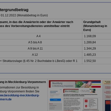
tergrundbetrag
b 01.12.2022 (Monatsbetrag in Euro)
samt, in das die Anwärterin oder der Anwärter nach
Grundgehalt
ss des Vorbereitungsdienstes unmittelbar eintritt
(Monatsbetrag in
Euro)
A 4
1.168,09
A 5 bis A 8
1.289,84
A 9 bis A 11
1.344,29
A 12
1.485,23
 +
Strukturzulage (§ 45 Nr. 2 Buchstabe b LBesG) oder R 1
1.552,50
ung in Mecklenburg-Vorpommern
formationen zur Besoldung in
burg-Vorpommern finden Sie
w.besoldung-mecklenburg-
mern.de