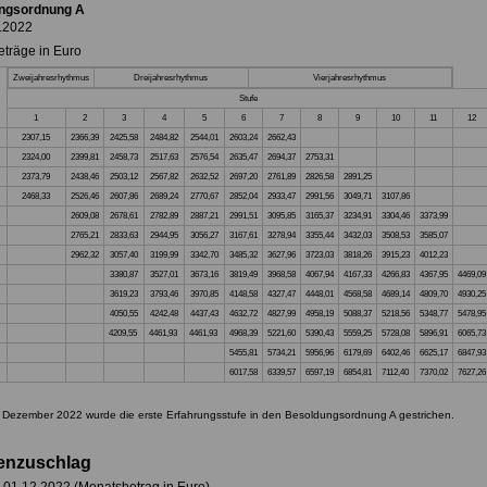
ngsordnung A
.2022
träge in Euro
Zweijahresrhythmus
Dreijahresrhythmus
Vierjahresrhythmus
Stufe
1
2
3
4
5
6
7
8
9
10
11
12
2307,15
2366,39
2425,58
2484,82
2544,01
2603,24
2662,43
2324,00
2399,81
2458,73
2517,63
2576,54
2635,47
2694,37
2753,31
2373,79
2438,46
2503,12
2567,82
2632,52
2697,20
2761,89
2826,58
2891,25
2468,33
2526,46
2607,86
2689,24
2770,67
2852,04
2933,47
2991,56
3049,71
3107,86
2609,08
2678,61
2782,89
2887,21
2991,51
3095,85
3165,37
3234,91
3304,46
3373,99
2765,21
2833,63
2944,95
3056,27
3167,61
3278,94
3355,44
3432,03
3508,53
3585,07
2962,32
3057,40
3199,99
3342,70
3485,32
3627,96
3723,03
3818,26
3915,23
4012,23
3380,87
3527,01
3673,16
3819,49
3968,58
4067,94
4167,33
4266,83
4367,95
4469,09
3619,23
3793,46
3970,85
4148,58
4327,47
4448,01
4568,58
4689,14
4809,70
4930,25
4050,55
4242,48
4437,43
4632,72
4827,99
4958,19
5088,37
5218,56
5348,77
5478,95
4209,55
4461,93
4461,93
4968,39
5221,60
5390,43
5559,25
5728,08
5896,91
6065,73
5455,81
5734,21
5956,96
6179,69
6402,46
6625,17
6847,93
6017,58
6339,57
6597,19
6854,81
7112,40
7370,02
7627,26
 Dezember 2022 wurde die erste Erfahrungsstufe in den Besoldungsordnung A gestrichen.
ienzuschlag