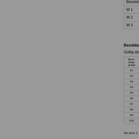
Besold
W 1
W 2
W 3
Besoldu
Gültig a
Besol-
dungs-
gruppe
R1
R2
R3
R4
R5
R6
R7
R8
R9
R10
Ab dem 1.