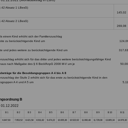
b 01.12.2022 (Monatsbetrag in Euro)
(§ 42 Absatz 1 LBesG)
145,02
§ 42 Absatz 2 LBesG)
269,08
ls einem Kind erhöht sich der Familienzuschlag
das zweite zu berücksichtigende Kind um 124,0
s dritte und jedes weitere zu berücksichtigende Kind um 317,6
enzuschlag erhöht sich für das dritte und jedes weitere berücksichtigungsfähige Kind
r hinaus nach Maßgabe des § 6 BesVAnpG 2008 M-V um je 50,00
beträge für die Besoldungsgruppen A 4 bis A 8
enzuschlag der Stufe 2 erhöht sich für das erste zu berücksichtigende Kind in den
oldungsgruppen A 4 und A 5 um 5,1
ngsordnung B
b 01.12.2022
B 1
B 2
B 3
B 4
B 5
B 6
B 7
B 8
B 9
B 10
B 11
6.847,93
7.953,52
8.421,58
8.911,82
9.474,22
10.005,36
10.522,02
11.060,48
11.729,08
13.805,34
14.976,30