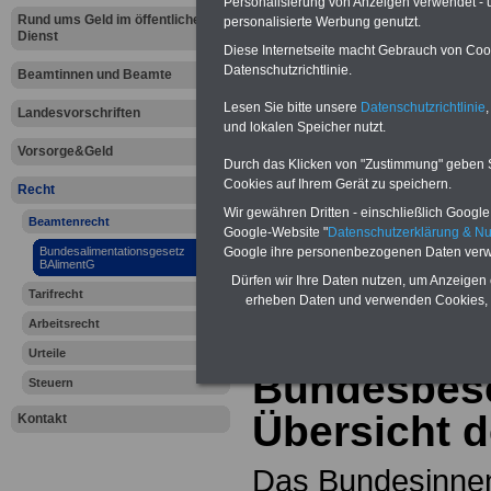
Personalisierung von Anzeigen verwendet - un
amtsangemessener Alimentation. 
Rund ums Geld im öffentlichen
personalisierte Werbung genutzt.
Bundesbeamten
mind. 3.000 bi
Dienst
Beamtinnen & Beamte sowie R
Diese Internetseite macht Gebrauch von Cooki
Versorgungsempfänger sowie di
Datenschutzrichtlinie.
Beamtinnen und Beamte
Postbank werden die Nachzahlung
Lesen Sie bitte unsere
Datenschutzrichtlinie
,
Neuregelung der amtsangemesse
Landesvorschriften
und lokalen Speicher nutzt.
Besoldungstabellen ab 01.05.202
Vorsorge&Geld
(Vor)Bestellung
Durch das Klicken von "Zustimmung" geben Sie
Cookies auf Ihrem Gerät zu speichern.
Recht
Wir gewähren Dritten - einschließlich Google -
Beamtenrecht
Google-Website "
Datenschutzerklärung & N
Bundesalim
Google ihre personenbezogenen Daten verw
Bundesalimentationsgesetz
BAlimentG
Dürfen wir Ihre Daten nutzen, um Anzeigen 
(BAlimentG
Tarifrecht
erheben Daten und verwenden Cookies, 
Arbeitsrecht
Änderunge
Urteile
Bundesbeso
Steuern
Übersicht 
Kontakt
Das Bundesinnen