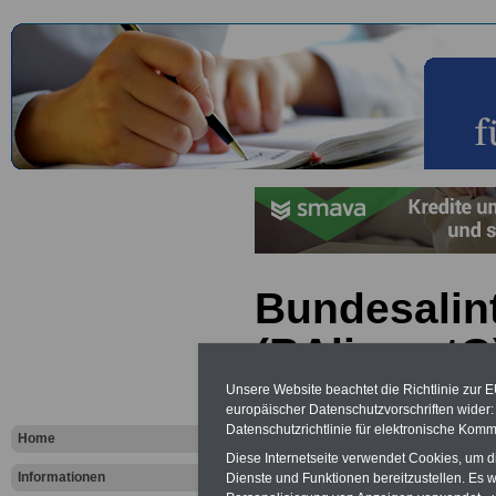
Bundesalin
(BAlimentG)
Unsere Website beachtet die Richtlinie zur 
ACHTUNG:
Neue Broschüre zu
europäischer Datenschutzvorschriften wide
Datenschutzrichtlinie für elektronische Komm
und Ländern
Home
Diese Internetseite verwendet Cookies, um 
Das Bundesalimentationsgesetz 
Informationen
Dienste und Funktionen bereitzustellen. Es
alle Beamtinnen und Beamten d