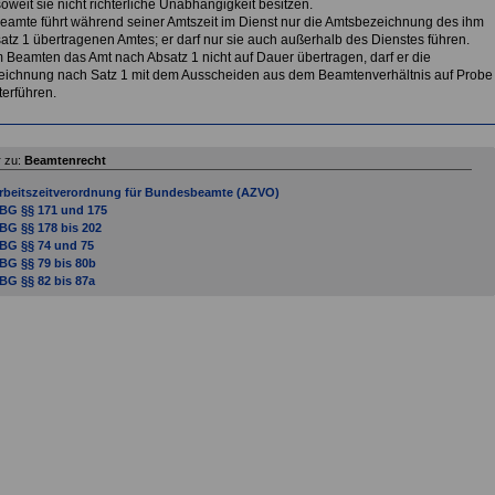
oweit sie nicht richterliche Unabhängigkeit besitzen.
Beamte führt während seiner Amtszeit im Dienst nur die Amtsbezeichnung des ihm
atz 1 übertragenen Amtes; er darf nur sie auch außerhalb des Dienstes führen.
 Beamten das Amt nach Absatz 1 nicht auf Dauer übertragen, darf er die
ichnung nach Satz 1 mit dem Ausscheiden aus dem Beamtenverhältnis auf Probe
terführen.
 zu:
Beamtenrecht
rbeitszeitverordnung für Bundesbeamte (AZVO)
BG §§ 171 und 175
BG §§ 178 bis 202
BG §§ 74 und 75
BG §§ 79 bis 80b
BG §§ 82 bis 87a
BG §§ 90 bis 90g
BG §§ 93 und 94
BG §§ 95 bis 104
eamtengesetze strukuturiert und neu
eamtenrecht und weitere Regelungen zum öffentlichen Dienst
eamtenversorgungsrecht
eihilferecht
esoldungsrecht von Beamten in Bund und Ländern
undesbeamtengesetz (BBG) - Eine Übersicht
undesbeamtengesetz § 1BBG
undesbeamtengesetz § 2 BBG
undesbeamtengesetz § 3 BBG