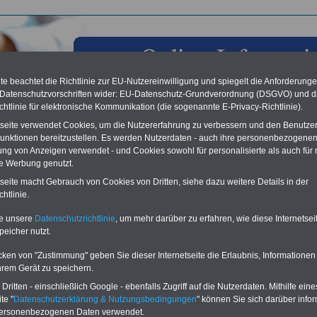
e beachtet die Richtlinie zur EU-Nutzereinwilligung und spiegelt die Anforderung
 Datenschutzvorschriften wider: EU-Datenschutz-Grundverordnung (DSGVO) und d
chtlinie für elektronische Kommunikation (die sogenannte E-Privacy-Richtlinie).
tseite verwendet Cookies, um die Nutzererfahrung zu verbessern und den Benutze
unktionen bereitzustellen. Es werden Nutzerdaten - auch ihre personenbezogenen
ung von Anzeigen verwendet - und Cookies sowohl für personalisierte als auch für 
te Werbung genutzt.
tseite macht Gebrauch von Cookies von Dritten, siehe dazu weitere Details in der
sbeamtengesetz § 24a BBG
htlinie.
ur Übersicht des Bundesbeamtengesetzes
>>>zurück
te unsere
Datenschutzrichtlinie
, um mehr darüber zu erfahren, wie diese Internetse
peicher nutzt.
 Funktion auf Probe BBG § 24a
mt mit leitender Funktion wird zunächst im Beamtenverhältnis auf Probe übertragen
cken von "Zustimmung" geben Sie dieser Internetseite die Erlaubnis, Informationen
lmäßige Probezeit beträgt zwei Jahre. Die oberste Dienstbehörde kann eine
hrem Gerät zu speichern.
g der Probezeit zulassen; die Mindestprobezeit beträgt ein Jahr. Zeiten, in denen
ten die leitende Funktion nach Satz 1 bereits übertragen worden ist, können auf
ritten - einschließlich Google - ebenfalls Zugriff auf die Nutzerdaten. Mithilfe eine
zeit angerechnet werden. Eine Verlängerung der Probezeit ist nicht zulässig.
te "
Datenschutzerklärung & Nutzungsbedingungen
" können Sie sich darüber infor
n Amt im Sinne des Absatzes 1 darf nur berufen werden, wer
personenbezogenen Daten verwendet.