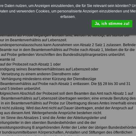
in einem Beamtenverhältnis auf Lebenszeit befindet und
hre Daten nutzen, um Anzeigen einzublenden, die für Sie relevant sein könnten? U
eses Amt auch als Beamter auf Lebenszeit berufen werden könnte.
 der Ernennung ruhen für die Dauer der Probezeit die Rechte und Pflichten aus
aten und verwenden Cookies, um personalisierte Anzeigen einzublenden und Me
 das dem Beamten zuletzt im Beamtenverhältnis auf Lebenszeit übertragen worde
erfassen.
 Ausnahme der Pflicht zur Amtsverschwiegenheit und des Verbotes der Annahme von
Ja, ich stimme zu!
gen und Geschenken; das Beamtenverhältnis auf Lebenszeit besteht fort.
rgehen, die mit Bezug auf das Beamtenverhältnis auf Lebenszeit oder das
erhältnis auf Probe begangen worden sind, werden so verfolgt, als stünde der
ur im Beamtenverhältnis auf Lebenszeit.
Bundespersonalausschuss kann Ausnahmen von Absatz 2 Satz 1 zulassen. Befinde
 Beamte nur in dem Beamtenverhältnis auf Probe nach Absatz 1, bleiben die für die
auf Probe geltenden Vorschriften des Bundesdisziplinargesetzes unberührt.
eamte ist
lauf der Probezeit nach Absatz 1 oder
eendigung seines Beamtenverhältnisses auf Lebenszeit oder
er Versetzung zu einem anderen Dienstherrn oder
er Verhängung mindestens einer Kürzung der Dienstbezüge
Beamtenverhältnis auf Probe nach Absatz 1 entlassen. Die §§ 28 bis 30 und 31
 und 5 bleiben unberührt.
erfolgreichem Abschluß der Probezeit soll dem Beamten das Amt nach Absatz 1 auf
 Beamtenverhältnis auf Lebenszeit übertragen werden; eine erneute Berufung des
in ein Beamtenverhältnis auf Probe zur Übertragung dieses Amtes innerhalb eine
t nicht zulässig. Wird das Amt nicht auf Dauer übertragen, endet der Anspruch auf
g aus diesem Amt. Weitergehende Ansprüche bestehen nicht.
 im Sinne des Absatzes 1 sind die Ämter der Abteilungsleiter und
eilungsleiter in den obersten Bundesbehörden und die der
soldungsordnung B angehörenden Ämter der Leiter der übrigen Bundesbehörde
r bundesunmittelbaren Körperschaften, Anstalten und Stiftungen des öffentlichen