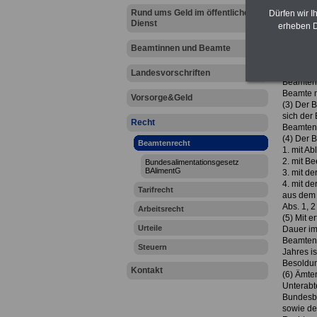
1. sich 
Rund ums Geld im öffentlichen
Dürfen wir I
2. in di
Dienst
Vom Tage
erheben D
dem Amt,
Beamtinnen und Beamte
ist, mit
Belohnun
Dienstve
Landesvorschriften
Beamtenv
Beamte n
Vorsorge&Geld
(3) Der 
sich der
Recht
Beamten 
(4) Der B
Beamtenrecht
1. mit Ab
2. mit B
Bundesalimentationsgesetz
BAlimentG
3. mit d
4. mit d
Tarifrecht
aus dem 
Abs. 1, 2
Arbeitsrecht
(5) Mit 
Urteile
Dauer im
Beamten 
Steuern
Jahres is
Besoldun
Kontakt
(6) Ämter
Unterabt
Bundesbe
sowie de