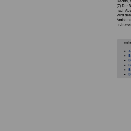
Rechts, s
(7) Der 
nach Abs
Wird dem
Amtsbeze
nicht wei
mehr
A
B
B
B
B
B
B
B
B
B
B
B
B
B
B
B
B
B