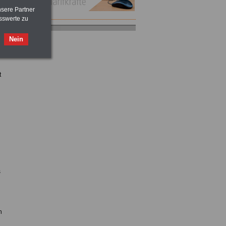
nsere Partner
sswerte zu
n
ACHTUNG
Nebentätigkeitsrecht:
vor Jobaufnahme
schlau machen
Nein
>>>
OnlineBuch
für nur 7,50 Euro
Taschenbuch
Beihilferecht:
t
in Bund und Ländern
>>>für nur
7,50 Euro
s
n