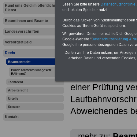
Lesen Sie bitte unsere
Datenschutzrichtlinie
,
Rund ums Geld im öffentlichen
und lokalen Speicher nutzt.
Dienst
Aufstiegsbeamt
Durch das Klicken von "Zustimmung" geben Sie
Beamtinnen und Beamte
Der Aufstieg von
Cookies auf Ihrem Gerät zu speichern.
Landesvorschriften
Wir gewähren Dritten - einschließlich Google -
nächsthöhere La
Google-Website "
Datenschutzerklärung & N
Vorsorge&Geld
Google ihre personenbezogenen Daten verw
Erfüllung der
Dürfen wir Ihre Daten nutzen, um Anzeigen 
Recht
erheben Daten und verwenden Cookies, 
Eingangsvorauss
Beamtenrecht
Bundesalimentationsgesetz
Für den Aufstieg 
BAlimentG
Tarifrecht
einer Prüfung ve
Arbeitsrecht
Laufbahnvorschr
Urteile
Steuern
Abweichendes b
Kontakt
mehr zu:
Beamt